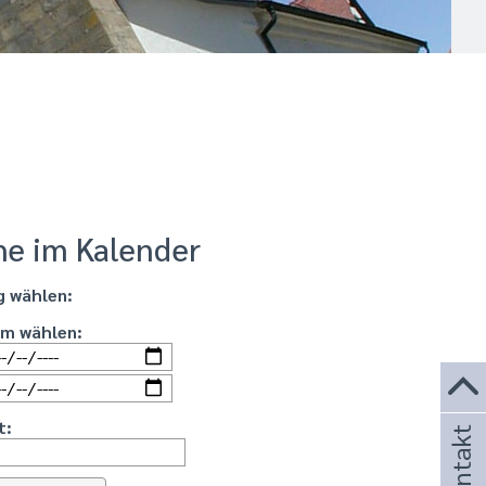
he im Kalender
g wählen:
um wählen:
t:
Kontakt