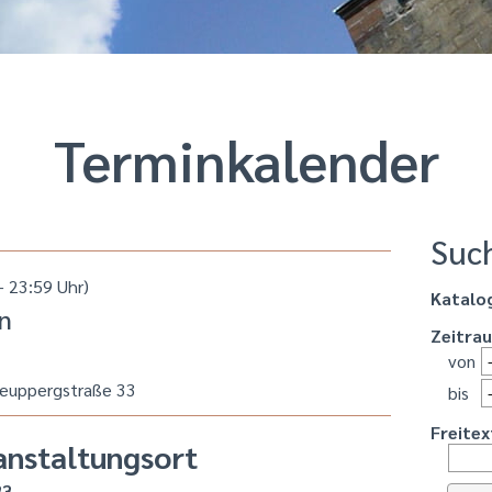
Termin­kalender
Suc
 23:59 Uhr)
Katalo
n
Zeitra
von
teuppergstraße 33
bis
Freitex
anstaltungsort
33