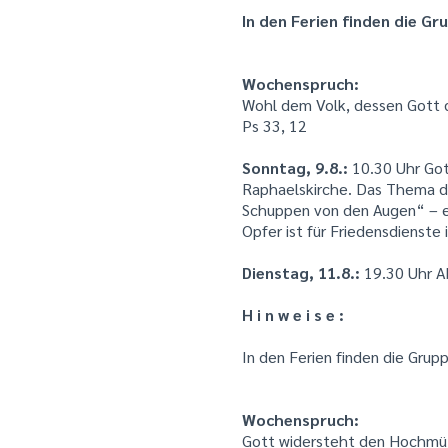
In den Ferien finden die G
Wochenspruch:
Wohl dem Volk, dessen Gott de
Ps 33, 12
Sonntag, 9.8.:
10.30 Uhr Got
Raphaelskirche. Das Thema de
Schuppen von den Augen“ – ei
Opfer ist für Friedensdienste i
Dienstag, 11.8.:
19.30 Uhr A
H i n w e i s e :
In den Ferien finden die Grup
Wochenspruch:
Gott widersteht den Hochmüt