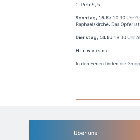
1. Petr 5, 5
Sonntag, 16.8.:
10.30 Uhr Go
Raphaelskirche. Das Opfer is
Dienstag, 18.8.:
19.30 Uhr A
H i n w e i s e :
In den Ferien finden die Grup
Über uns