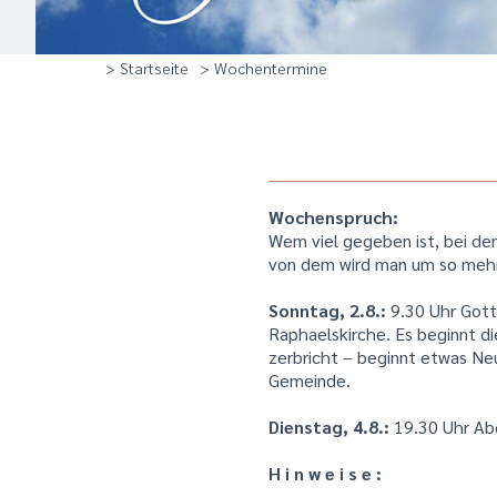
> Startseite
> Wochentermine
Wochenspruch:
Wem viel gegeben ist, bei dem
von dem wird man um so mehr 
Sonntag, 2.8.:
9.30 Uhr Gott
Raphaelskirche. Es beginnt 
zerbricht – beginnt etwas Neu
Gemeinde.
Dienstag, 4.8.:
19.30 Uhr Ab
H i n w e i s e :