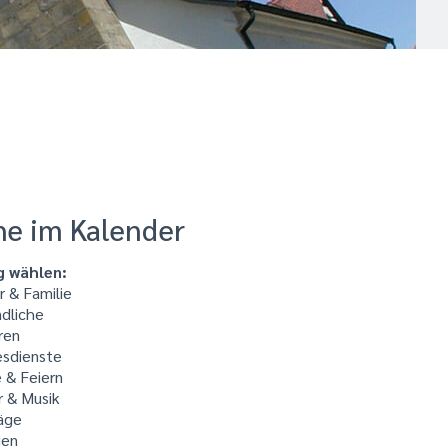
he im Kalender
g wählen:
 & Familie
dliche
ren
sdienste
 & Feiern
r & Musik
äge
ien