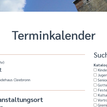
Termin­kalender
Suc
hr)
Katalo
t
Kinder
Jugen
ndehaus Cleebronn
Senio
Gotte
Feste
Kultu
anstaltungsort
Vortr
Grem
nn