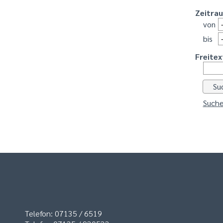
Zeitra
von
bis
Freitex
Suche
Telefon: 07135 / 6519