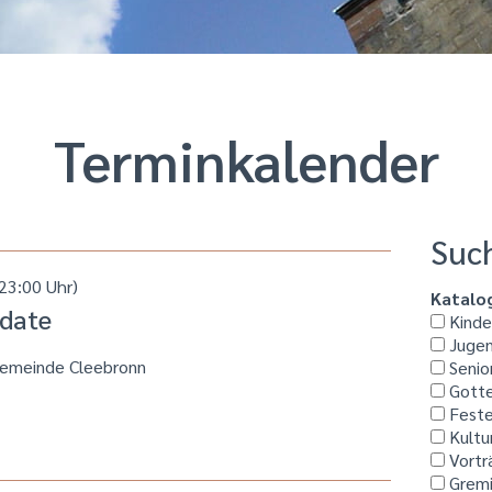
Termin­kalender
Suc
23:00 Uhr)
Katalo
 date
Kinder
Jugen
gemeinde Cleebronn
Senio
Gotte
Feste
Kultu
Vortr
Grem