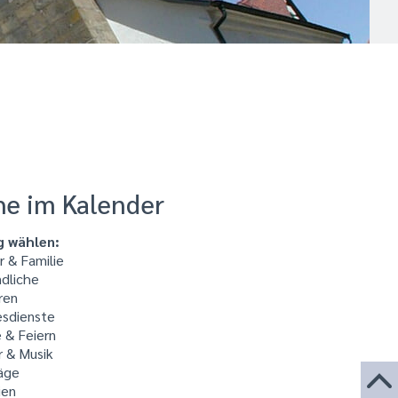
he im Kalender
g wählen:
 & Familie
dliche
ren
sdienste
 & Feiern
r & Musik
äge
ien