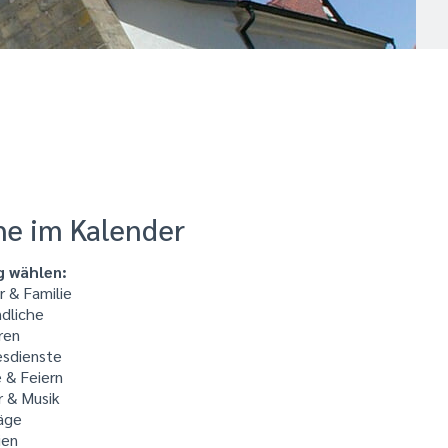
he im Kalender
g wählen:
 & Familie
dliche
ren
sdienste
 & Feiern
r & Musik
äge
ien