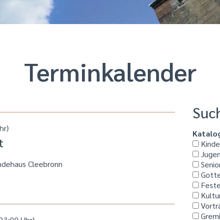
Termin­kalender
Suc
hr)
Katalo
t
Kinder
Jugen
ndehaus Cleebronn
Senio
Gotte
Feste
Kultu
Vortr
Grem
23:00 Uhr)