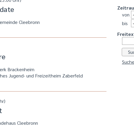
 date
Zeitra
von
gemeinde Cleebronn
bis
Freitex
re
Suche
werk Brackenheim
hes Jugend- und Freizeitheim Zaberfeld
hr)
t
ndehaus Cleebronn